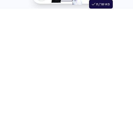
מאשר/ת
שלש
מחברים בין שחקנים סוכנים מלהקים ויוצרים
+972 54 3314242
תמיכה
תמחור
מרכז העזרה