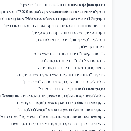
פרסומות | קמפיינים
• ערוץ האוכל - השתתפות והגשה בתכנית "מיני שף"
• ניקלודיאון - הגשת פינה בתכנית הקיץ "ניק נט2010"
• משרד החינוך – פרזנטורית ומגישה של סרטוני הדרכה ומשחק 
• קשת 12 – מגישת סרטון קידומי ללימודי סטיילינג של קשת
• ערוץ הילדים - הגשת תכנית הרשת "מעבר לאי" עם קובי מחט וט
• ידיעות אחרונות - דוגמנית בפרויקט אופנה ב"זמנים מודרניים".
• קפה עלית - שלט חוצות ל"קפה נמס עלית"
• מילקי - "מילקי תות" פרסומת אינטרנטית
דיבוב וקריינות
• “ סופר קיוטיז" דיבוב התפקיד הראשי סיסי
• "הקסם של ג'וג'ו" – דיבוב הדמות ג'נה
• חיות מחמד וי אי פי - דיבוב בדמות פביה
• יו קיד- "הדובונים" תפקיד ראשי באקי + שיר הפתיחה
• נטפליקס - דיבוב הדמות סוזי בסדרה "זואי ורייבן"
סרטי סטודנטים
• ערוץ קידז - דיבוב תמי בסדרה "בארבי"
• נטפליקס - דיבוב הדמות הראשית מוד "המכשפה הכי גרועה"
• יש לי ציפור קטנה בלב – סרט קצר תפקיד מרכזי – אוניברסיטת
• הוט וי או די יאנג – ג'נה "הקסם של ג'וג'ו
• עין כיפור – סרט קצר תפקיד ראשי – סמינר הקיבוצים
• הוט – דיבוב הדמות הראשית סיסי "סופר קיוטיז"
• הקישונים – טריילר תפקיד ראשי – המכללה למנהל
• מכחול – סרט קצר – סמינר הקיבוצים
• קול ישראל - מפיקה ומגישה בתכנית "בראש צעיר" של רשת א'.
• האישה בלבן – סרט קצר תפקיד ראשי -סמינר הקיבוצים
כישורים נוספים
• לב מנייר – סרט קצר – בית ברל