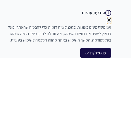
הודעת עוגיות
אנו משתמשים בעוגיות ובטכנולוגיות דומות כדי להבטיח שהאתר יפעל
כראוי, לשפר את חוויית השימוש, ולעזור לנו להבין כיצד נעשה שימוש
בפלטפורמה. המשך השימוש באתר מהווה הסכמה לשימוש בעוגיות.
מאשר/ת
לנו
הצטרפות לניוזלטר שלנו
לי חדרי חזרות
חדשות ומבצעים מיוחדים
צלמים
צרי סדנאות
אני מסכים/ה לקבל ניוזלטרים
להקים
משלש בוואצ ובדואר אלקטרוני