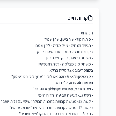
קורות חיים
הכשרות
• פיתוח קול- שיר ביטון, שרון שפיר.
• הגשה והנחיה - מייק מדיה - לירון שמם
• קבוצת תרגול מתקדמת בשיטת צ'בק
• משחק בשיטת צ'בק- שחר רוזן
• משחק מול מצלמה - גלית רוזנשטיין
במה
• קורס דיבוב אצל טליה ברקאי
• קורס דיבוב אצל יפה גבאי
• סינימטק ת"א -שיחקה את לולי ב"ערוץ לולי בסינימטק"
תכניות טלויזיה
• סטודיו למשחק יוג'ין נכט
• שנתיים במגמת תאטרון תיכון שהם
• כאן חינוכית- סיון הנסיינית "למה זה טוב"
• רשת 13- מגישה קבועה "הדוח היומי"
• קשת 12- מגישה קבועה בתכנית הבוקר "שישי עם גלית ויואב"
• קשת 12- מגישה קבועה בתכנית היומית "ישראל עכשיו"
• הוט 8 - דמות מרכזית בסדרת הדוקו "שמנופוביה"