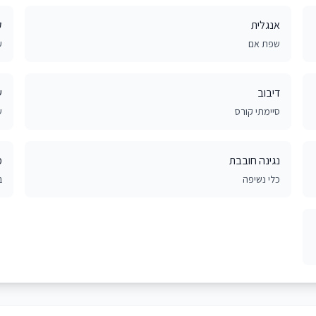
אנגלית
ק
שפת אם
ע
דיבוב
ש
סיימתי קורס
ש
נגינה חובבת
מ
כלי נשיפה
ב