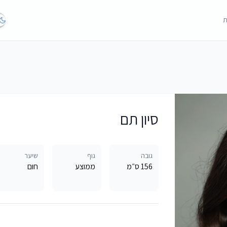
ת
סיון תם
גובה
גוף
שיער
156 ס״מ
ממוצע
חום