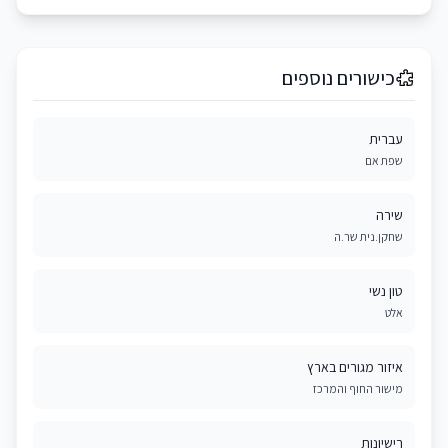
כישורים נוספים
עברית
שפת אם
שירה
שחקן.נית שר.ה
טון נשי
אלט
איזור מגורים בארץ
מישור החוף והמרכז
רישיונות