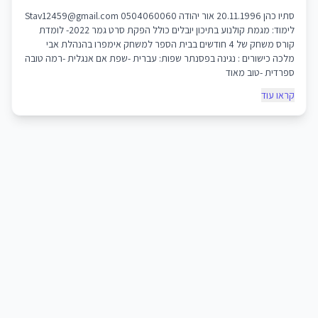
סתיו כהן 20.11.1996 אור יהודה 0504060060 Stav12459@gmail.com
לימוד: מגמת קולנוע בתיכון יובלים כולל הפקת סרט גמר 2022- לומדת
קורס משחק של 4 חודשים בבית הספר למשחק אימפרו בהנהלת אבי
מלכה כישורים : נגינה בפסנתר שפות: עברית -שפת אם אנגלית -רמה טובה
ספרדית -טוב מאוד
קראו עוד