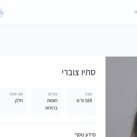
ת
סתיו צוברי
גובה
עיניים
סוג שיער
169 ס״מ
חומות
חלק
בהירות
מידע נוסף