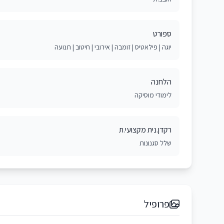
ספורט
יוגה | פילאטיס | זומבה | אירובי | חיטוב | תנועה
הלחנה
לימודי מוסיקה
רקדן.נית מקצועי.ת
שלל סגנונות
פרופיל