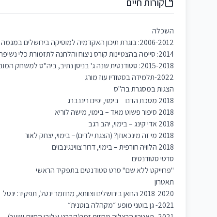
קורות חיים
השכלה
2006-2012: בוגרת תיכון האקדמיה למוסיקה בירושלים במגמה הקלאסית-ווקאלית
2014: סיימה בהצטיינות קורס ניצוח והלחנה לתזמורת כלי נשיפה
2015-2018: סטודנטית שנה ג' בניסן נתיב, ביה"ס למשחק המוביל בארץ
2022-תלמידה בסטודיו עוז מורג
הצגות במסגרת בה"ס
2018 מסכת הדם – בימוי, יפים ריננברג
2018 סיפור פשוט מאד – בימוי, מישה לוריא
2018 אדי קינג – בימוי, יהב רגב
2018 מי זה מינכאוזן? (הצגת ילדים)– בימוי, יצחק לאור
2018 הלוויה חורפית – בימוי, דרור צווינגינבוים
סרטי סטודנטים
"פרוייקט ללא שם" סרט סטודנטים בתפקיד הראשי
תאטרון
2018-2020 החאן בירושלים וצוותא, מחזמר ינטל, תפקיד: ינטל
2021- גן בוטני מופע ״מקהלה בוטנית״
2021- תאטרון הרצליה מחזות זמר(קברט,עלובי החיים,שיער)