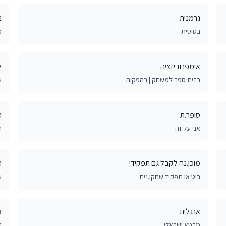
גרמנית
נ
בסיסית
מ
אימפרוביזציה
ל
בבית ספר למשחק | בהפקות
ש
סופר.ת
ר
אני על זה
ר
מוכן.נה לקבל גם תפקידי
ח
ביט או תפקיד שחקן.נית
ש
אנגלית
צ
מבטא ישראלי
ב