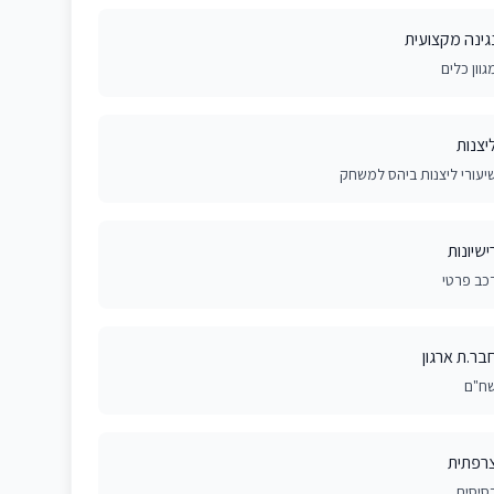
גינה מקצועית
גוון כלים
יצנות
יעורי ליצנות ביהס למשחק
ישיונות
כב פרטי
בר.ת ארגון
ח"ם
רפתית
סיסית