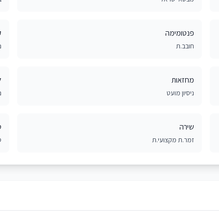
פנטומימה
ק
חובב.ת
נ
מחזאות
ל
ניסיון מועט
נ
שירה
ט
זמר.ת מקצועי.ת
ס