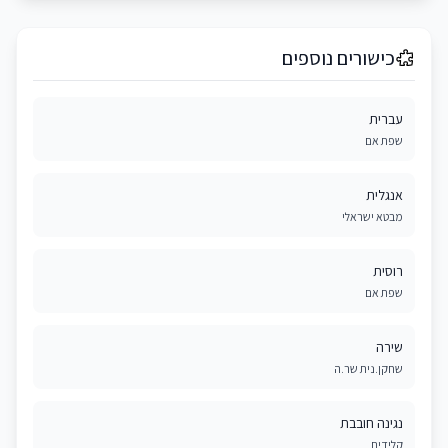
כישורים נוספים
עברית
שפת אם
אנגלית
מבטא ישראלי
רוסית
שפת אם
שירה
שחקן.נית שר.ה
נגינה חובבת
קלידים