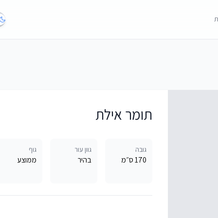
ת
תומר אילת
גובה
גוון עור
גוף
170 ס״מ
בהיר
ממוצע