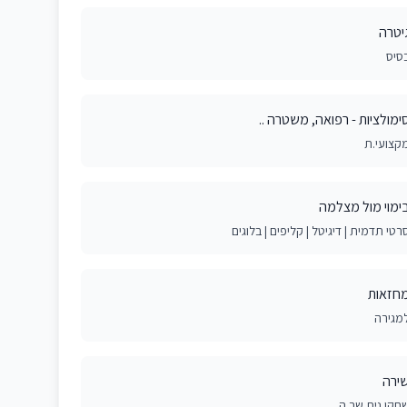
יטרה
סיס
ימולציות - רפואה, משטרה ..
קצועי.ת
ימוי מול מצלמה
רטי תדמית | דיגיטל | קליפים | בלוגים
חזאות
מגירה
ירה
חקן.נית שר.ה