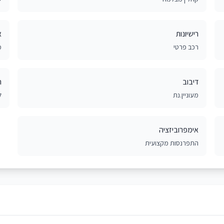
רישיונות
א
רכב פרטי
מ
דיבוב
ח
מעוניין.נת
ל
אימפרוביזציה
התפרנסות מקצועית