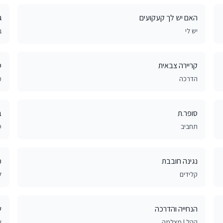
האם יש לך קעקועים
ג
יש לי
ב
קריירה צבאית
ס
הדרכה
מ
סופר.ת
ב
תחביב
ס
נגינה חובבת
מ
קלידים
ל
הנחייה והדרכה
ש
קהל | מצלמה
ש