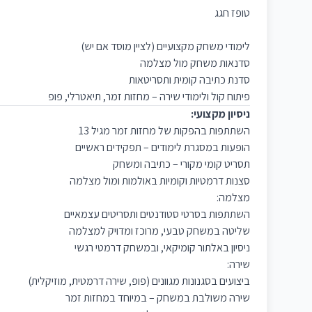
טופז חגג
לימודי משחק מקצועיים (לציין מוסד אם יש)
סדנאות משחק מול מצלמה
סדנת כתיבה קומית ותסריטאות
פיתוח קול ולימודי שירה – מחזות זמר, תיאטרלי, פופ
ניסיון מקצועי:
השתתפות בהפקות של מחזות זמר מגיל 13
הופעות במסגרת לימודים – תפקידים ראשיים
תסריט קומי מקורי – כתיבה ומשחק
סצנות דרמטיות וקומיות באולמות ומול מצלמה
מצלמה:
השתתפות בסרטי סטודנטים ותסריטים עצמאיים
שליטה במשחק טבעי, מרוכז ומדויק למצלמה
ניסיון באלתור קומיקאי, ובמשחק דרמטי רגשי
שירה:
ביצועים בסגנונות מגוונים (פופ, שירה דרמטית, מוזיקלית)
שירה משולבת במשחק – במיוחד במחזות זמר