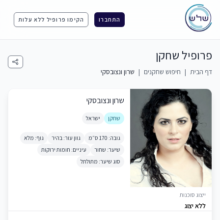
התחברו
הקימו פרופיל ללא עלות
פרופיל שחקן
דף הבית
|
חיפוש שחקנים
|
שרון ונצובסקי
שרון ונצובסקי
שחקן
ישראל
גובה: 170 ס״מ
גוון עור: בהיר
גוף: מלא
שיער: שחור
עיניים: חומות ירוקות
סוג שיער: מתולתל
ייצוג סוכנות
ללא יצוג