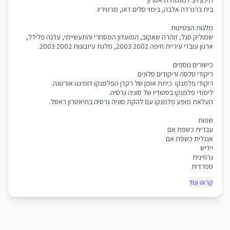
בית ברנרדה אלבה, בימוי סלים דאו, מרטיריו.
מלגות הצטיינות
שמוליק סגל, זוהרה שאקוב, המועדון המסחרי והתעשייתי, עדנה פלידל,
ארגון עובדי עיריית חיפה 2002 2003, מלגת עיזבונות 2002 2003.
כישורים נוספים
ריקודי סלסה וריקודים סלונים
ריקודי פלמנקו
כיתת אומן של רקדן הפלמנקו דומינגו אורטגה.
לימודי פלמנקו בסטודיו של סוניה גרסיה.
העלאת מופע פלמנקו עם להקת סוניה גרסיה בתיאטרון ראסל.
שפות
עברית כשפת אם
אנגלית כשפת אם
יידיש
גרוזינית
ספרדית
קראו עוד