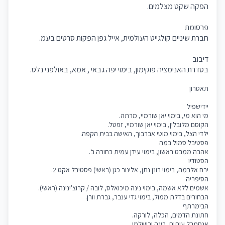
הפקה שקט מצלמים.
פרסומת
חברת שיניים קולגייט העולמית, אייל גפן הפקות סרטים בעמ.
דיבוב
בסדרת האנימציה פוקימון, בימוי יפה גבאי , אמא, באולפני נלס.
תאטרון
יידישפיל
מי הוא מי, בימוי יאן שורמיי, מרתה.
הקוסם מלובלין, בימוי יאן שורמיי, זפטל.
ילדי הצל, בימוי מוטי אברבוך, האישה בבית הקפה
.
פסטיבל סמול במה
אהבה ממבט ראשון, בימוי עידן עמית בחורה ב'.
הסטודיו
ירח אלבמה, בימוי רונן נתן, אלינור כגן (ראשי) פסטיבל אקט 2.
הסיפריה
אשמים ללא אשמה, בימוי נינה מיכואלס, לובה / קרוצ'ינינה (ראשי).
הבחורים בדלת ממול, בימוי גדי ענבר, גברת וורן.
הבימרתף
חתונת הדמים, הכלה, לורקה.
אנסמבל עיתים, רינה ירושלמי