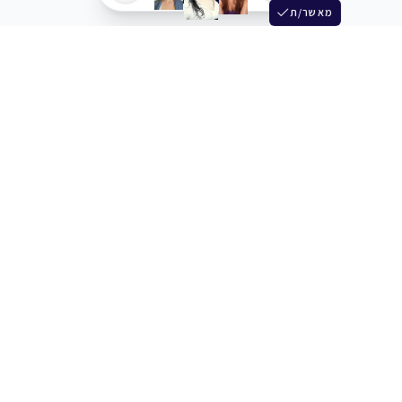
מאשר/ת
שלש
מחברים בין שחקנים סוכנים מלהקים ויוצרים
+972 54 3314242
תמיכה
תמחור
מרכז העזרה