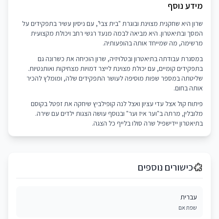
מידע נוסף
שרון היא שחקנית מצוינת ובוגרת "בית צבי", עם ניסיון עשיר בתפקידים על
המסך ובתיאטרון. היא מביאה לבמה מנעד רגשי רחב ויכולת מקצועית
מרשימה, מה שמייחד אותה בהופעותיה.
במסגרת עבודתה בתיאטרון ובטלויזיה, שרון הוכיחה את כשרונה גם
בתפקידים קומיים, עם יכולת מצוינת לייצר דמויות מצחיקות ואותנטיות.
שליטתה במספר שפות מוסיפה לעושר התפקידים שלה, ומומלץ להכיר
אותה בחום.
פיתוח קול אצל עדי עציון ואצל לנה קופילביץ שיחקה את זפטל בקוסם
מלובלין, מרתה ב"וער איז וער" ובנוסף עושה הצגות ילדים עם שירה.
בתיאטרון יידישפיל שרה סולו בלייף כל הצגה.
כישורים נוספים
עברית
שפת אם