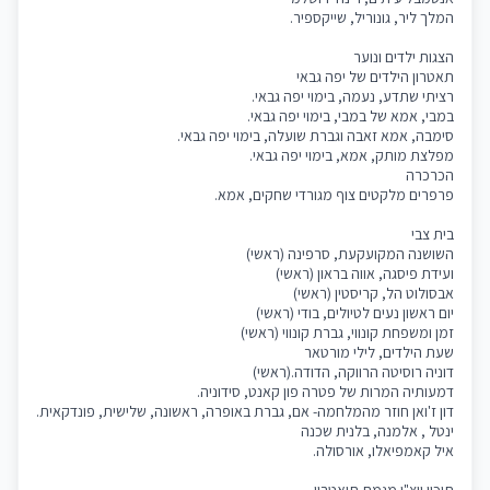
המלך ליר, גונוריל, שייקספיר.
הצגות ילדים ונוער
תאטרון הילדים של יפה גבאי
רציתי שתדע, נעמה, בימוי יפה גבאי.
במבי, אמא של במבי, בימוי יפה גבאי.
סימבה, אמא זאבה וגברת שועלה, בימוי יפה גבאי.
מפלצת מותק, אמא, בימוי יפה גבאי.
הכרכרה
פרפרים מלקטים צוף מגורדי שחקים, אמא.
בית צבי
השושנה המקועקעת, סרפינה (ראשי)
ועידת פיסגה, אווה בראון (ראשי)
אבסולוט הל, קריסטין (ראשי)
יום ראשון נעים לטיולים, בודי (ראשי)
זמן ומשפחת קונווי, גברת קונווי (ראשי)
שעת הילדים, לילי מורטאר
דוניה רוסיטה הרווקה, הדודה.(ראשי)
דמעותיה המרות של פטרה פון קאנט, סידוניה.
דון ז'ואן חוזר מהמלחמה- אם, גברת באופרה, ראשונה, שלישית, פונדקאית.
ינטל , אלמנה, בלנית שכנה
איל קאמפיאלו, אורסולה.
תיכון ויצ"ו מגמת תיאטרון