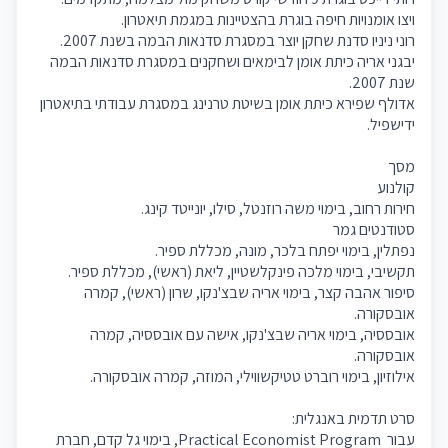
ויצו אומנויות חיפה בוגרת בהצטיינות במגמת תיאטרון.
רוני ניניו סדנת שחקן יוצר במסגרת סדנאות הבמה בשנת 2007.
יבגני אריה כיתת אומן לבימאים ושחקנים במסגרת סדנאות הבמה
שנת 2007.
אדולף שפירא כיתת אומן בשיטת טרנינג במסגרת עבודתי בתיאטרון
ידישפיל.
מסך
קולנוע
חירות רחוב, בימוי משה רוזנטל, סילו, יונייטד קינג.
סטודנטים גמר
נפתלין, בימוי יפתח בלכר, מונה, מכללת ספיר.
תקשיבי, בימוי מלכה פינקלשטיין, ליאת (ראשי), מכללת ספיר.
סיפור אהבה קצר, בימוי אריה שבצ'נקו, שרון (ראשי), קמרה
אובסקורה.
אובססיה, בימוי אריה שבצ'נקו, אישה עם אובססיה, קמרה
אובסקורה.
אילוזיון, בימוי רוברט טטיקשווילי, המוזה, קמרה אובסקורה.
סרט תדמית באנגלית:
עבור Practical Economist Program, בימוי גל קדם, חברת