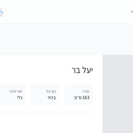
ת
יעל בר
גובה
גוון עור
סוג שיער
163 ס״מ
בהיר
גלי