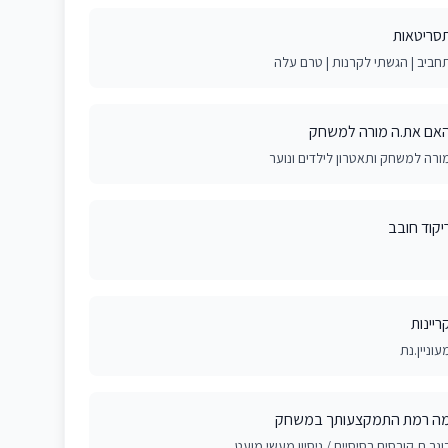
סריטאות
חביב | הגשתי לקרנות | טרם עלה
אם את.ה מורה למשחק
ורה למשחק ותאטרון לילדים ונוער
יקוד חובב
ריינות
עוניין.נת
ה רמת התמקצעותך במשחק
וגר.ת קורסים בסיסיים / ניסיון מעשי מועט