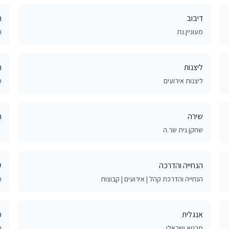
דיבוב
ת
מעוניין.נת
ת
ליצנות
ה
ליצנות אירועים
מ
שירה
ר
שחקן.נית שר.ה
הנחייה והדרכה
ק
הנחייה והדרכת קהל | אירועים | קבוצות
מ
אנגלית
מ
מבטא ישראלי
ב