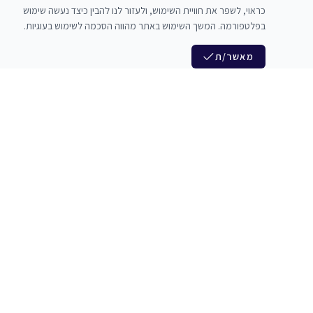
כראוי, לשפר את חוויית השימוש, ולעזור לנו להבין כיצד נעשה שימוש
בפלטפורמה. המשך השימוש באתר מהווה הסכמה לשימוש בעוגיות.
מאשר/ת
לנו
הצטרפות לניוזלטר שלנו
לי חדרי חזרות
חדשות ומבצעים מיוחדים
צלמים
צרי סדנאות
אני מסכים/ה לקבל ניוזלטרים
להקים
משלש בוואצ ובדואר אלקטרוני
כנים
הרשמה