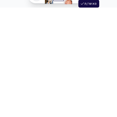
מאשר/ת
שלש
מחברים בין שחקנים סוכנים מלהקים ויוצרים
+972 54 3314242
תמיכה
תמחור
מרכז העזרה