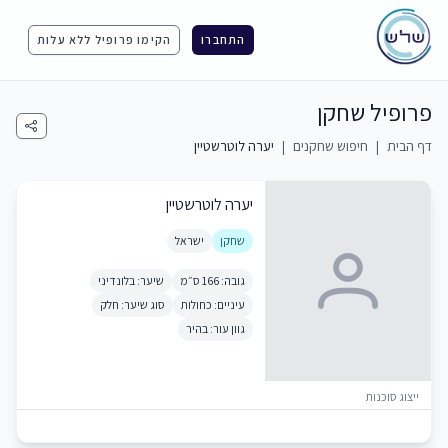
התחברו
הקימו פרופיל ללא עלות
פרופיל שחקן
דף הבית
|
חיפוש שחקנים
|
יערה לוטרשטיין
יערה לוטרשטיין
שחקן
ישראל
גובה: 166 ס״מ
שיער: בלונדיני
עיניים: כחולות
סוג שיער: חלק
גוון עור: בהיר
ייצוג סוכנות