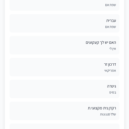
שפת אם
עברית
שפת אם
האם יש לך קעקועים
אין לי
דרכון זר
אמריקאי
גיטרה
בסיס
רקדן.נית מקצועי.ת
שלל סגנונות