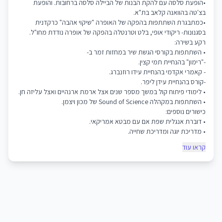
•הופעת סלסה עם להקת הבנות של הביילה סלסה ברחובות. והופעת
בצ'טה בהוואנה קלאב בת"א.
•כמתבגרת השתתפות בהפקה של האופרה "שיקוי אהבה" כרקדנית
בסגנונות- ריקודי אופי, בלט וטרנטלה בהפקה של אופרה נודדת מחו"ל.
רקע בשירה:
• השתתפות בקורסי הגשת שיר במחזות זמר ב-
-"רימון" בהנחיית תמי קצין.
- קאמרי אקדמי בהנחיית עידו רוזנברג.
-קורס בהנחיית עידן ליפר.
• לימודי פיתוח קול במשך מספר שנים אצל ארמת ארנהיים ואצל עליזה חן.
• השתתפות במקהלה Sound of Science של מכון ויצמן.
כישורים נוספים:
• דוברת אנגלית שפת אם עם מבטא אמריקאי.
• מדריכת יוגה ומדריכת שחייה.
קראו עוד