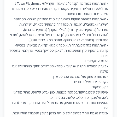
• השתתפות במחזמר "קברט" בתיאטרון הקהילתי J-Town Playhouse
שב-AACI בירושלים- בתפקיד טקסס- רקדנית מועדון הקיט-קט, במסגרתו
שירה ריקוד ומשחק. 10 הופעות.
• השתתפות במספר הפקות במסגרת לימודי המשחק ביניהם- המחזמר
"שיקגו" (אנסמבל), "מגנוליות מפלדה" (בתפקיד קלארי), "שולחנות
נפרדים" (בתפקידים ג'יין ודורין), "בילי השקרן" (בתפקיד ברברה),
"התעוררות" (פגי לי + אנסמבל), "גן הדובדבנים" (פימה + שרלוטה), "אורזי
המזוודות" (בתפקיד- בלה (ובנוסף- עוזרת במאי לדורי אנגל)).
• השתתפות בסרטים בתחרות אימפרואקשן- "קריאת מציאות" במאית-
קרינה- בתפקיד קרן הפסיכולוגית, "לאקי סטרייק" במאי- ערן לבני- בתפקיד
נירית.
הכשרה מקצועית-
• בוגרת המסלול התלת שנתי ב"אימפרו- סטודיו למשחק" בניהולו של אבי
מלכה.
• סדנאת משחק מול מצלמה אצל טל עדן.
• קורס דיבוב אצל בן חכים.
רקע בריקוד:
•ניסיון של שנים בריקוד במספר סגנונות, כגון - בלט קלאסי, מחול מודרני,
ג'אז, פלמנקו, מיוזיקלס, סלסה, בצ'טה וזוק.
•הופעות שותפות במסגרת חוגים, מגמת מחול וסדנאות ריקוד מגיל 6 ועד
היום.
•בוגרת מגמת מחול בניהולה של מירית ברמן בתיכון גינסבורג האלון יבנה.