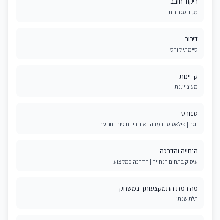
ריקוד חובב
מגוון סגנונות
דיבוב
סיימתי קורס
קריינות
מעוניין.נת
ספורט
יוגה | פילאטיס | זומבה | אירובי | חיטוב | תנועה
הנחייה והדרכה
עיסוק בתחום הנחייה | הדרכה כמקצוע
מה רמת התמקצעותך במשחק
תלת שנתי