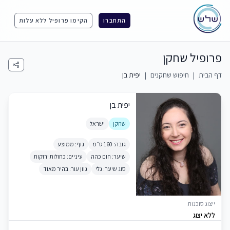
התחברו
הקימו פרופיל ללא עלות
פרופיל שחקן
דף הבית
|
חיפוש שחקנים
|
יפית בן
יפית בן
שחקן
ישראל
גובה: 160 ס״מ
גוף: ממוצע
שיער: חום כהה
עיניים: כחולות ירוקות
סוג שיער: גלי
גוון עור: בהיר מאוד
ייצוג סוכנות
ללא יצוג