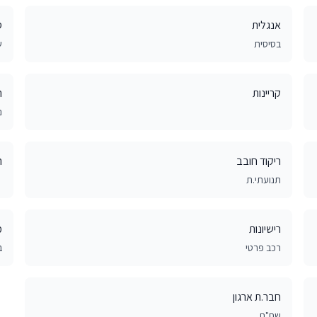
אנגלית
ס
בסיסית
ש
קריינות
ה
נ
ריקוד חובב
ה
תנועתי.ת
רישיונות
מ
רכב פרטי
ב
חבר.ת ארגון
שח"ם