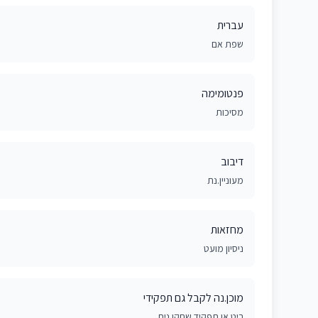
עברית
שפת אם
פנטומימה
מסיכות
דיבוב
מעוניין.נת
מחזאות
ניסיון מועט
מוכן.נה לקבל גם תפקידי
ביט או תפקיד שחקן.נית