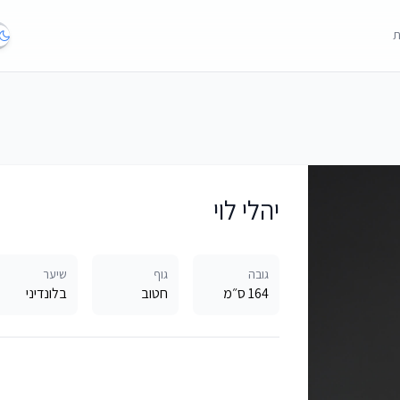
ת
יהלי לוי
גובה
גוף
שיער
164 ס״מ
חטוב
בלונדיני