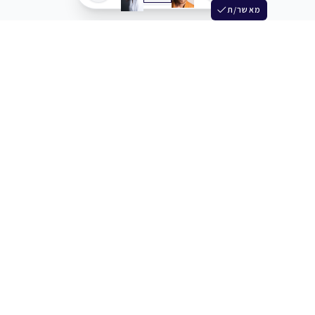
מאשר/ת
שלש
מחברים בין שחקנים סוכנים מלהקים ויוצרים
+972 54 3314242
תמיכה
תמחור
מרכז העזרה