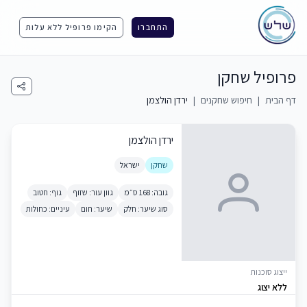
התחברו
הקימו פרופיל ללא עלות
פרופיל שחקן
דף הבית
|
חיפוש שחקנים
|
ירדן הולצמן
ירדן הולצמן
שחקן
ישראל
גובה: 168 ס״מ
גוון עור: שזוף
גוף: חטוב
סוג שיער: חלק
שיער: חום
עיניים: כחולות
ייצוג סוכנות
ללא יצוג