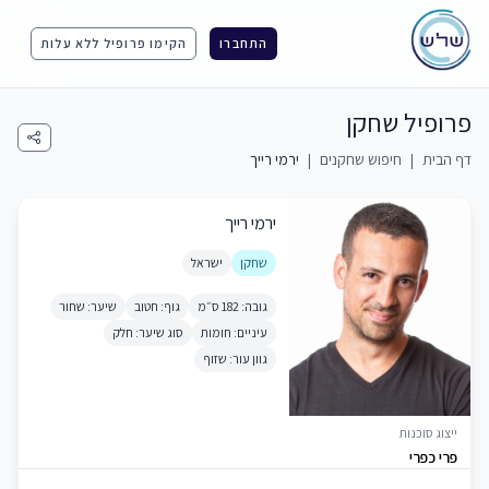
התחברו
הקימו פרופיל ללא עלות
פרופיל שחקן
דף הבית
|
חיפוש שחקנים
|
ירמי רייך
ירמי רייך
שחקן
ישראל
גובה: 182 ס״מ
גוף: חטוב
שיער: שחור
עיניים: חומות
סוג שיער: חלק
גוון עור: שזוף
ייצוג סוכנות
פרי כפרי