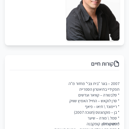
קורות חיים
2007 – בוגר "בית צבי" מחזור מ"ה
תפקידיי בתיאטרון הספרייה
* סלבטורה – קוויאר ועדשים
* סרן לוקאש – החייל האמיץ שוויק
* ריימונד \ תיאו – פיאף
* בן – פוקהונטס (חנוכה 2007)
* סמל \ מורה – שיער
מדיטק חולון
* סם מנדס - קופקבנה