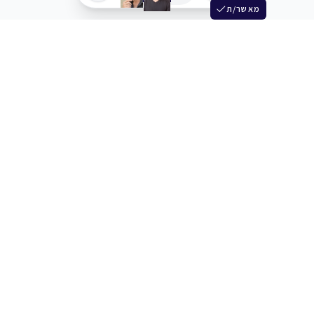
מאשר/ת
שלש
מחברים בין שחקנים סוכנים מלהקים ויוצרים
+972 54 3314242
תמיכה
תמחור
מרכז העזרה