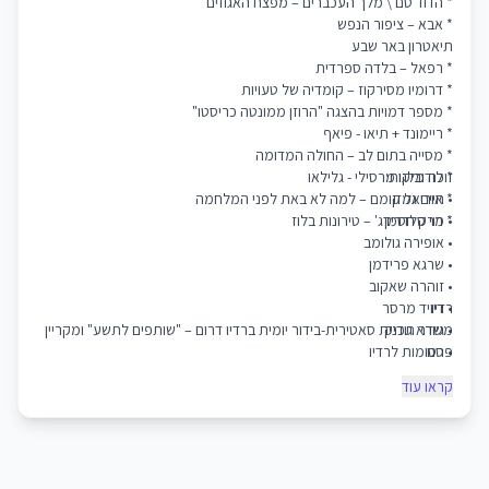
* הדוד סם \ מלך העכברים – מפצח האגוזים
* אבא – ציפור הנפש
תיאטרון באר שבע
* רפאל – בלדה ספרדית
* דרומיו מסירקוז – קומדיה של טעויות
* מספר דמויות בהצגה "הרוזן ממונטה כריסטו"
* ריימונד + תיאו - פיאף
* מסייה בתום לב – החולה המדומה
זוכה מלגות:
* לודוביקו מרסילי - גלילאו
• חיים גמזו
* אוריאל קומם – למה לא באת לפני המלחמה
• מרק חסמן
* רוי סלדרידג' – טירונות בלוז
• אופירה גולומב
• שרגא פרידמן
• זוהרה שאקוב
רדיו
• דיויד מרסר
• גיורא גודיק
משדר תכנית סאטירית-בידור יומית ברדיו דרום – "שותפים לתשע" ומקריין
• סנו
פרסומות לרדיו
קראו עוד