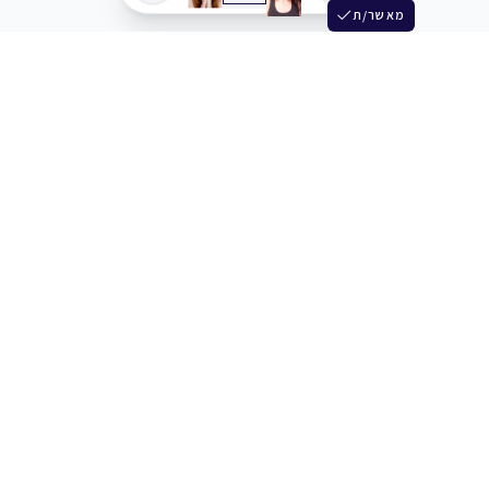
מאשר/ת
שלש
מחברים בין שחקנים סוכנים מלהקים ויוצרים
+972 54 3314242
תמיכה
תמחור
מרכז העזרה