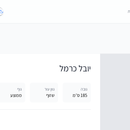
ת
יובל כרמל
גובה
גוון עור
גוף
185 ס״מ
שזוף
ממוצע