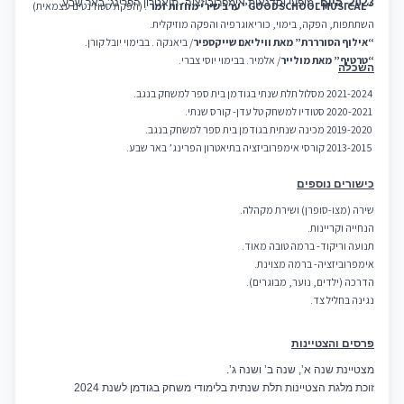
2023- היום-
מופעי וסדנאות אימפרוביזציה- תיאטרון הפרינג’ באר שבע.
“GOODSCHOOL MUSICAL”
ערב שירי מחזות זמר
. (הפקת סטודנטים עצמאית)
השתתפות, הפקה, בימוי, כוריאוגרפיה והפקה מוזיקלית.
“
אילוף הסורררת” מאת וויליאם שייקספיר
/ ביאנקה . בבימוי יובל קורן.
“
טרטיף” מאת מולייר
/ אלמיר. בבימוי יוסי צברי.
השכלה
2021-2024 מסלול תלת שנתי בגודמן בית ספר למשחק בנגב.
2020-2021 סטודיו למשחק טל עדן- קורס שנתי.
2019-2020 מכינה שנתית בגודמן בית ספר למשחק בנגב.
2013-2015 קורסי אימפרוביזציה בתיאטרון הפרינג’ באר שבע.
כישורים נוספים
שירה (מצו-סופרן) ושירת מקהלה.
הנחייה וקריינות.
תנועה וריקוד- ברמה טובה מאוד.
אימפרוביזציה- ברמה מצוינת.
הדרכה (ילדים, נוער, מבוגרים).
נגינה בחליל צד.
פרסים והצטיינות
מצטיינת שנה א’, שנה ב’ ושנה ג’.
זוכת מלגת הצטיינות תלת שנתית בלימודי משחק בגודמן לשנת 2024