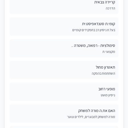
קריירה צבאית
הדרכה
קומי.ת סטנדאפיסט.ית
בעל.ת ניסיון רב בתפקידים קומיים
סימולציות - רפואה, משטרה ..
מקצועי.ת
תאטרון מחול
השתתפות בהפקה
מופעי רחוב
ניסיון מועט
האם את.ה מורה למשחק
מורה למשחק למבוגרים, לילדים ונוער