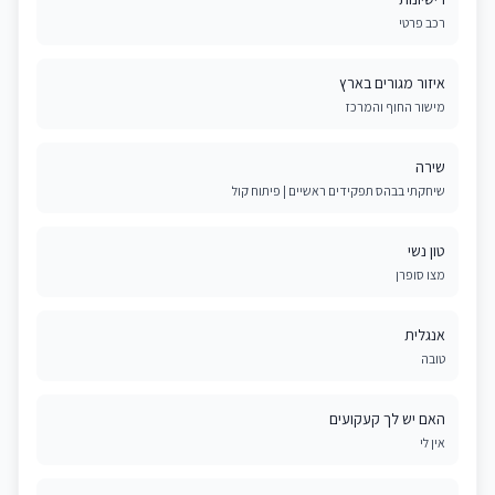
רכב פרטי
איזור מגורים בארץ
מישור החוף והמרכז
שירה
שיחקתי בבהס תפקידים ראשיים | פיתוח קול
טון נשי
מצו סופרן
אנגלית
טובה
האם יש לך קעקועים
אין לי