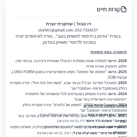
קורות חיים
זיו טבול | שחקנית יוצרת
zivzivt1@gmail.com
052-7324557,
בוגרת ”גודמן בית ספר למשחק בנגב
”
, מורה לאימפרוביזציה
במכינה ללימודי משחק בגודמן
.
תיאטרון, במה והפקות
2026- היום-
"ממלכת שטות וממלכת רצינות"
/ שטותית ורצינינה, בבימוי אורן
חלפון. תיאטרון אורנה פורת.
2025- היום-
"הפוסט של הפוסט"
-
מופע אימפרוביזציה בסגנון LONG-FORM,
קבוצת ZOBI.
2025-
פסטיבל הפרינג' הבינ"ל בבאר שבע, "משפ חה! חה! חה!"
-
יצירה מקורית
כחלק מאנסמבל גרופה- אנסמבל יוצר.
2024- היום-
כתיבה ומשחק בקונצרטים לכל המשפחה של התזמורת
“הסינפונייטה הישראלית באר שבע".
2024-
פסטיבל תמונע 2024- “המופע של כלאדם” יצירה מקורית כחלק
הפקות במסגרת הלימודים
מאנסמבל גרופה- אנסמבל יוצר.
“
שיער” בתרגום אהוד מנור
/ ג’יני. מחזמר בבימוי שמוליק יפרח.
2023- היום- "
פאן השפן”/ פאן, בבימוי אורן אטיאס- תיאטרון הפרינג’ באר
“
מסיבה” מאת הרולד פינטר
/ ליז. בבימוי מעין אבן.
שבע.
“
השחף” מאת אנטון צ’כוב
/ ארקדינה. בבימוי מיכאל ראכלין.
2023- היום
– "גיגי וזוזו בדרך לעוגה”/ זוזו, בבימוי פז כהן (כתיבה, משחק והפקה
עצמאית).
“
הכנפיים של מימי” מאת יעלה ארבל
/ דאיה. בבימוי אורן אטיאס.