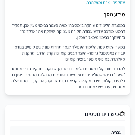
שחקנית יוצרת ומאלתרת
מידע נוסף
במסגרת הלימודים שיחקה ב"מסיבה" מאת פינטר בבימוי מעין אבן. תפקיד
דרמטי מורכב שדרש עבודת חקירה מעמיקה. שיחקה את "ארקדינה"
ב"השחף" בבימוי מיכאל ראכלין.
במשך שלוש שנות הלימוד העפילה לגמר תחרות מונולוגים קומיים בגודמן.
עבודה באנסמבל גרופה- היוצר תכנים קומיים לקהל הרחב. שחקנית
מאלתרת במופעי אימפרובזציה קומיים.
למדה פיתוח קול במסגרת הלימודים בגודמן. שיחקה בתפקיד ג יני במחזמר
"שיער" בבימוי שמוליק יפרח ושימשה כאחראית מקהלה במחזמר. ניסיון רב
בלמידת קולות ושירת מקהלה. קריאת תוים. שיחקה, הפיקה, ביימה וניהלה
אמנותית ערב שירי מחזות זמר.
כישורים נוספים
עברית