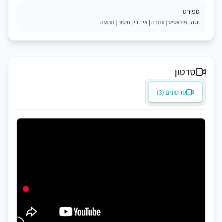
ספורט
יוגה | פילאטיס | זומבה | אירובי | חיטוב | תנועה
סרטון
סרטונים (3)