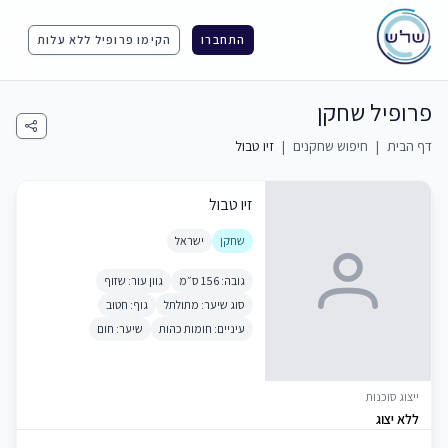
התחברו
הקימו פרופיל ללא עלות
פרופיל שחקן
דף הבית
|
חיפוש שחקנים
|
זיו טבול
זיו טבול
שחקן
ישראל
גובה: 156 ס״מ
גוון עור: שזוף
סוג שיער: מתולתל
גוף: חטוב
עיניים: חומות כהות
שיער: חום
ייצוג סוכנות
ללא יצוג