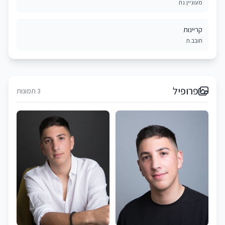
מעוניין.נת
קריינות
חובב.ת
פרופיל
3 תמונות