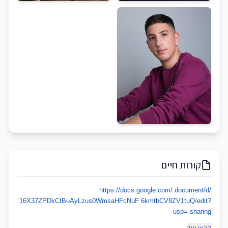
קורות חיים
https://docs.google.com/
document/d/
16X37ZPDkCtBuAyLzus0WmsaHFcNuF
6kmtbCV8ZV1tuQ/edit?
usp=
sharing