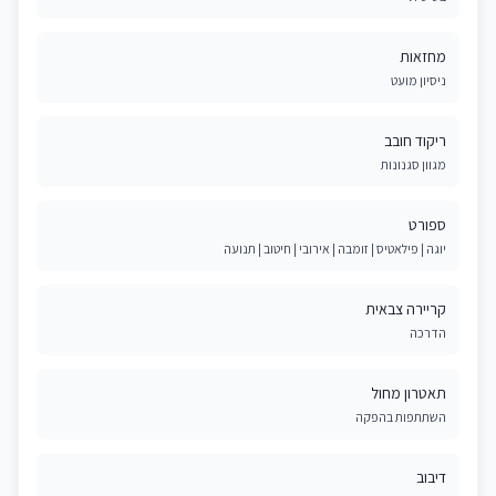
מחזאות
ניסיון מועט
ריקוד חובב
מגוון סגנונות
ספורט
יוגה | פילאטיס | זומבה | אירובי | חיטוב | תנועה
קריירה צבאית
הדרכה
תאטרון מחול
השתתפות בהפקה
דיבוב