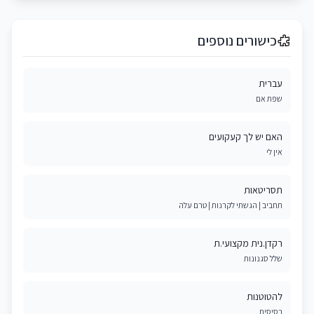
כישורים נוספים
עברית
שפת אם
האם יש לך קעקועים
אין לי
תסריטאות
תחביב | הגשתי לקרנות | טרם עלה
רקדן.נית מקצועי.ת
שלל סגנונות
להטוטנות
בסיסית