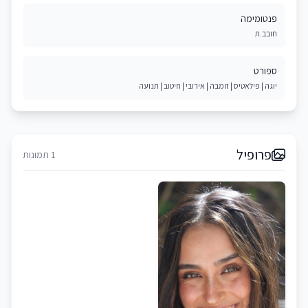
פנטומימה
חובב.ת
ספורט
יוגה | פילאטיס | זומבה | אירובי | חיטוב | תנועה
פרופיל
1 תמונות