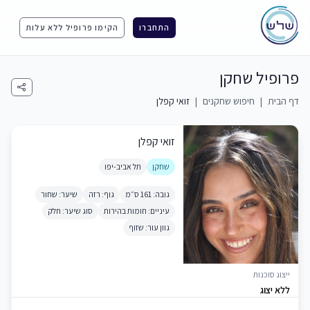
התחברו
הקימו פרופיל ללא עלות
פרופיל שחקן
דף הבית
|
חיפוש שחקנים
|
זואי קפלן
זואי קפלן
שחקן
תל אביב-יפו
גובה: 161 ס״מ
גוף: רזה
שיער: שחור
עיניים: חומות בהירות
סוג שיער: חלק
גוון עור: שזוף
ייצוג סוכנות
ללא יצוג