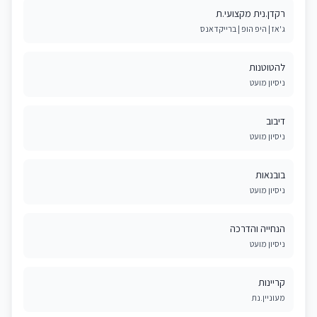
רקדן.נית מקצועי.ת
ג'אז | היפ הופ | ברייקדאנס
להטוטנות
ניסיון מועט
דיבוב
ניסיון מועט
בובנאות
ניסיון מועט
הנחייה והדרכה
ניסיון מועט
קריינות
מעוניין.נת