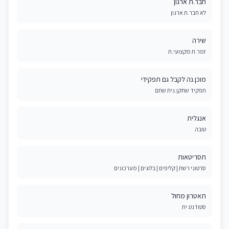
חבר.ת ארגון
לא חבר.ת ארגון
שירה
זמר.ת מקצועי.ת
מוכן.נה לקבל גם תפקידי
תפקיד שחקן.נית שחם
אנגלית
טובה
תסריטאות
סרטוני רשת | קליפים | בלוגים | מערכונים
תאטרון מחול
סטודנט.ית