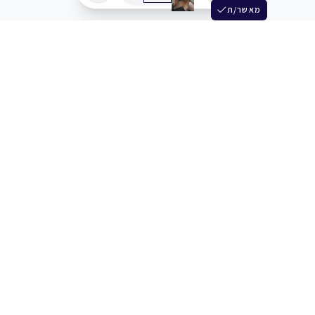
מאשר/ת
שלש
מחברים בין שחקנים סוכנים מלהקים ויוצרים
+972 54 3314242
תמיכה
תמחור
מרכז העזרה