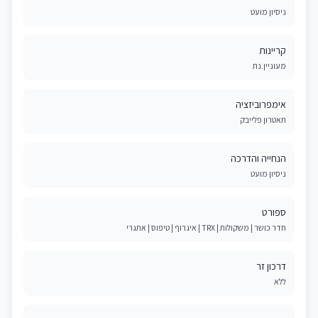
ניסיון מועט
קריינות
מעוניין.נת
אימפרוביזציה
תאטרון פלייבק
הנחייה והדרכה
ניסיון מועט
ספורט
חדר כושר | משקולות | TRX | איגרוף | טיפוס | אתגרי
דרכון זר
ללא