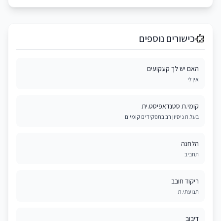
כישורים נוספים
האם יש לך קעקועים
אין לי
קומי.ת סטנדאפיסט.ית
בעל.ת ניסיון רב בתפקידים קומיים
הלחנה
תחביב
ריקוד חובב
תנועתי.ת
דיבוב