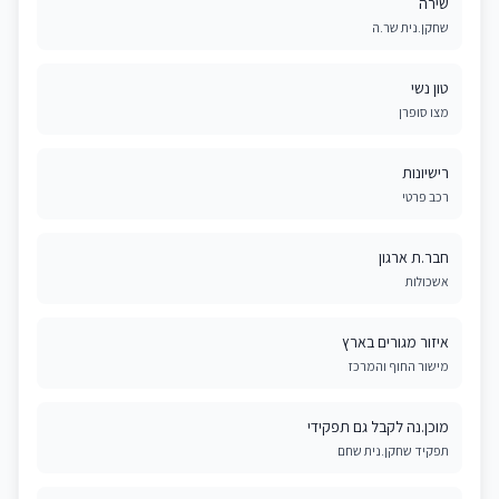
שירה
שחקן.נית שר.ה
טון נשי
מצו סופרן
רישיונות
רכב פרטי
חבר.ת ארגון
אשכולות
איזור מגורים בארץ
מישור החוף והמרכז
מוכן.נה לקבל גם תפקידי
תפקיד שחקן.נית שחם