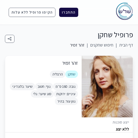
התחברו
הקימו פרופיל ללא עלות
פרופיל שחקן
דף הבית
|
חיפוש שחקנים
|
זהר זמיר
זהר זמיר
שחקן
הרצליה
גובה: 160 ס״מ
גוף: חטוב
שיער: בלונדיני
עיניים: ירוקות
סוג שיער: גלי
גוון עור: בהיר
ייצוג סוכנות
ללא יצוג